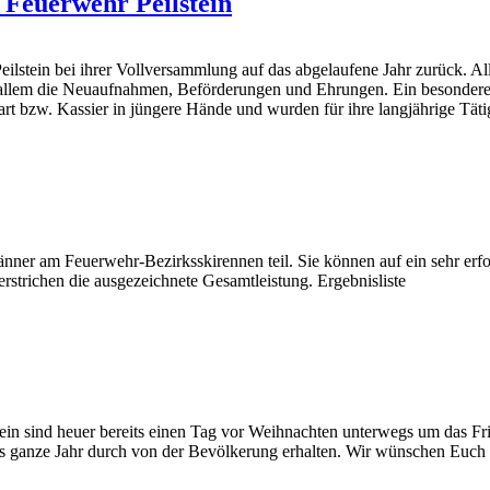
 Feuerwehr Peilstein
eilstein bei ihrer Vollversammlung auf das abgelaufene Jahr zurück. Al
vor allem die Neuaufnahmen, Beförderungen und Ehrungen. Ein besond
rt bzw. Kassier in jüngere Hände und wurden für ihre langjährige Tät
nner am Feuerwehr-Bezirksskirennen teil. Sie können auf ein sehr erf
erstrichen die ausgezeichnete Gesamtleistung. Ergebnisliste
n sind heuer bereits einen Tag vor Weihnachten unterwegs um das Fried
as ganze Jahr durch von der Bevölkerung erhalten. Wir wünschen Euch e