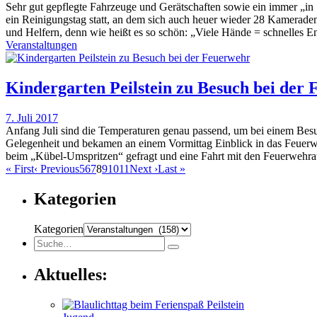
Sehr gut gepflegte Fahrzeuge und Gerätschaften sowie ein immer „in 
ein Reinigungstag statt, an dem sich auch heuer wieder 28 Kameraden
und Helfern, denn wie heißt es so schön: „Viele Hände = schnelles E
Veranstaltungen
Kindergarten Peilstein zu Besuch bei der
7. Juli 2017
Anfang Juli sind die Temperaturen genau passend, um bei einem Besu
Gelegenheit und bekamen an einem Vormittag Einblick in das Feuerw
beim „Kübel-Umspritzen“ gefragt und eine Fahrt mit den Feuerwehr
«
First
‹
Previous
5
6
7
8
9
10
11
Next
›
Last
»
Kategorien
Kategorien
Aktuelles: