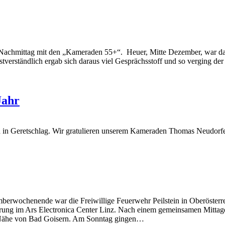
 Nachmittag mit den „Kameraden 55+“. Heuer, Mitte Dezember, war das 
tverständlich ergab sich daraus viel Gesprächsstoff und so verging de
Jahr
h in Geretschlag. Wir gratulieren unserem Kameraden Thomas Neudorfer u
mberwochenende war die Freiwillige Feuerwehr Peilstein in Oberösterr
hrung im Ars Electronica Center Linz. Nach einem gemeinsamen Mittag
r Nähe von Bad Goisern. Am Sonntag gingen…