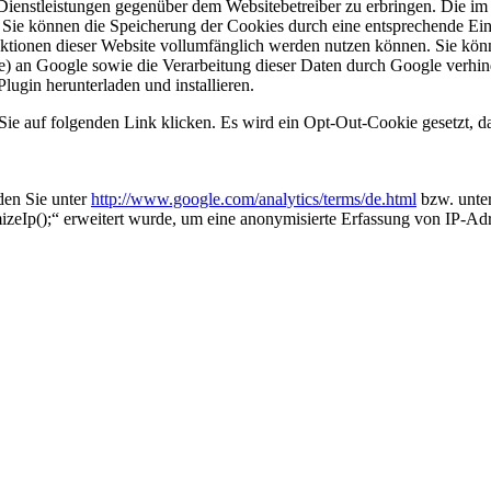
Dienstleistungen gegenüber dem Websitebetreiber zu erbringen. Die i
ie können die Speicherung der Cookies durch eine entsprechende Eins
Funktionen dieser Website vollumfänglich werden nutzen können. Sie kö
se) an Google sowie die Verarbeitung dieser Daten durch Google verhi
lugin herunterladen und installieren.
ie auf folgenden Link klicken. Es wird ein Opt-Out-Cookie gesetzt, d
den Sie unter
http://www.google.com/analytics/terms/de.html
bzw. unte
zeIp();“ erweitert wurde, um eine anonymisierte Erfassung von IP-Adr