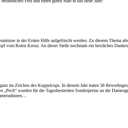
besinnliches Fest und einen guten Start in das neue Jahr!
nntnisse in der Ersten Hilfe aufgefrischt werden. Zu diesem Thema abso
hopf vom Roten Kreuz. An dieser Stelle nochmals ein herzliches Dankes
g ganz im Zeichen des Kuppelcups. In diesem Jahr traten 58 Bewerbsg
n „Pech“ wurden für die Tagesbestzeiten Sonderpreise an die Damengru
 Kameradinnen…