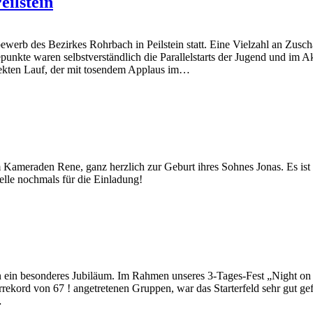
eilstein
erb des Bezirkes Rohrbach in Peilstein statt. Eine Vielzahl an Zusch
kte waren selbstverständlich die Parallelstarts der Jugend und im A
rfekten Lauf, der mit tosendem Applaus im…
m Kameraden Rene, ganz herzlich zur Geburt ihres Sohnes Jonas. Es is
elle nochmals für die Einladung!
n ein besonderes Jubiläum. Im Rahmen unseres 3-Tages-Fest „Night on F
rekord von 67 ! angetretenen Gruppen, war das Starterfeld sehr gut ge
…