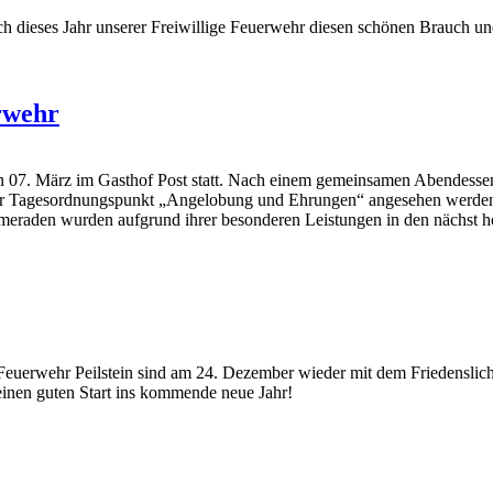
auch dieses Jahr unserer Freiwillige Feuerwehr diesen schönen Brauch 
rwehr
 07. März im Gasthof Post statt. Nach einem gemeinsamen Abendessen, 
der Tagesordnungspunkt „Angelobung und Ehrungen“ angesehen werden. 
meraden wurden aufgrund ihrer besonderen Leistungen in den nächst h
uerwehr Peilstein sind am 24. Dezember wieder mit dem Friedenslicht
 einen guten Start ins kommende neue Jahr!