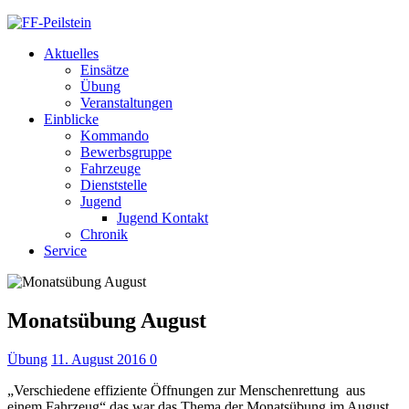
Aktuelles
Einsätze
Übung
Veranstaltungen
Einblicke
Kommando
Bewerbsgruppe
Fahrzeuge
Dienststelle
Jugend
Jugend Kontakt
Chronik
Service
Monatsübung August
Übung
11. August 2016
0
„Verschiedene effiziente Öffnungen zur Menschenrettung aus
einem Fahrzeug“ das war das Thema der Monatsübung im August.