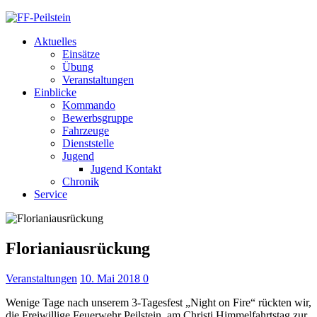
Aktuelles
Einsätze
Übung
Veranstaltungen
Einblicke
Kommando
Bewerbsgruppe
Fahrzeuge
Dienststelle
Jugend
Jugend Kontakt
Chronik
Service
Florianiausrückung
Veranstaltungen
10. Mai 2018
0
Wenige Tage nach unserem 3-Tagesfest „Night on Fire“ rückten wir,
die Freiwillige Feuerwehr Peilstein, am Christi Himmelfahrtstag zur