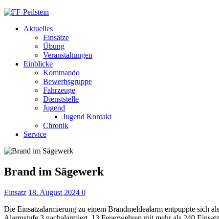
Aktuelles
Einsätze
Übung
Veranstaltungen
Einblicke
Kommando
Bewerbsgruppe
Fahrzeuge
Dienststelle
Jugend
Jugend Kontakt
Chronik
Service
Brand im Sägewerk
Einsatz
18. August 2024
0
Die Einsatzalarmierung zu einem Brandmeldealarm entpuppte sich als 
Alarmstufe 3 nachalarmiert. 13 Feuerwehren mit mehr als 240 Einsatz