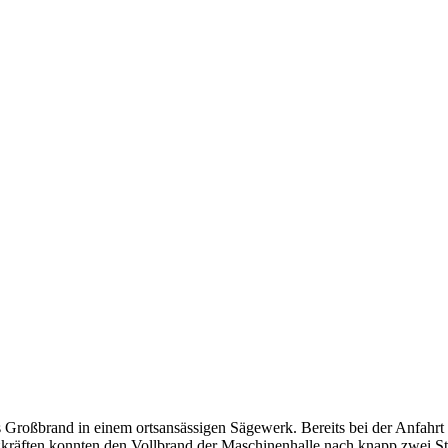
Großbrand in einem ortsansässigen Sägewerk. Bereits bei der Anfahrt 
kräften konnten den Vollbrand der Maschinenhalle nach knapp zwei Stu