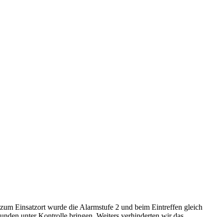
zum Einsatzort wurde die Alarmstufe 2 und beim Eintreffen gleich
nden unter Kontrolle bringen. Weiters verhinderten wir das